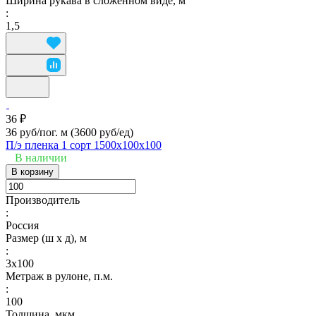
Ширина рукава в сложенном виде, м
:
1,5
36 ₽
36 руб/пог. м
(3600 руб/eд)
П/э пленка 1 сорт 1500х100х100
В наличии
В корзину
Производитель
:
Россия
Размер (ш х д), м
:
3х100
Метраж в рулоне, п.м.
:
100
Толщина, мкм