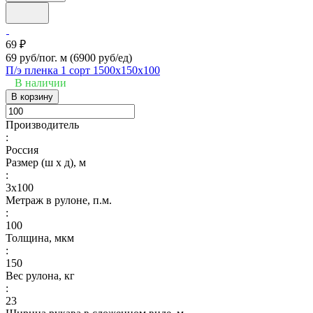
69 ₽
69 руб/пог. м
(6900 руб/eд)
П/э пленка 1 сорт 1500х150х100
В наличии
В корзину
Производитель
:
Россия
Размер (ш х д), м
:
3х100
Метраж в рулоне, п.м.
:
100
Толщина, мкм
:
150
Вес рулона, кг
:
23