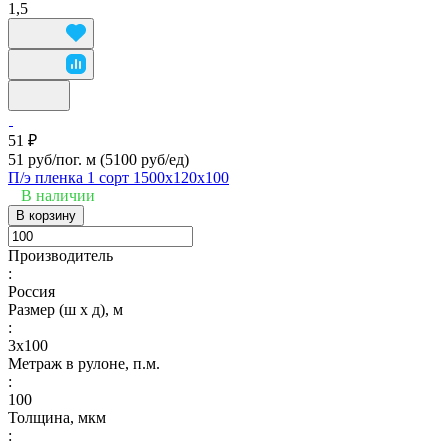
1,5
51 ₽
51 руб/пог. м
(5100 руб/eд)
П/э пленка 1 сорт 1500х120х100
В наличии
В корзину
Производитель
:
Россия
Размер (ш х д), м
:
3х100
Метраж в рулоне, п.м.
:
100
Толщина, мкм
: