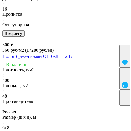
:
16
Пропитка
:
Огнеупорная
В корзину
360 ₽
360 руб/м2
(17280 руб/eд)
Полог брезентовый ОП 6х8 -11235
В наличии
Плотность, г/м2
:
400
Площадь, м2
:
48
Производитель
:
Россия
Размер (ш х д), м
:
6х8