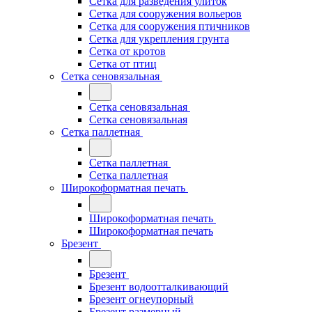
Сетка для разведения улиток
Сетка для сооружения вольеров
Сетка для сооружения птичников
Сетка для укрепления грунта
Сетка от кротов
Сетка от птиц
Сетка сеновязальная
Сетка сеновязальная
Сетка сеновязальная
Сетка паллетная
Сетка паллетная
Сетка паллетная
Широкоформатная печать
Широкоформатная печать
Широкоформатная печать
Брезент
Брезент
Брезент водоотталкивающий
Брезент огнеупорный
Брезент размерный