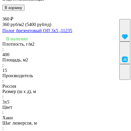
В корзину
360 ₽
360 руб/м2
(5400 руб/eд)
Полог брезентовый ОП 3х5 -11235
В наличии
Плотность, г/м2
:
400
Площадь, м2
:
15
Производитель
:
Россия
Размер (ш х д), м
:
3х5
Цвет
:
Хаки
Шаг люверсов, м
: