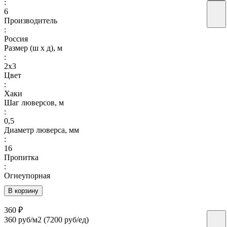
:
6
Производитель
:
Россия
Размер (ш х д), м
:
2х3
Цвет
:
Хаки
Шаг люверсов, м
:
0,5
Диаметр люверса, мм
:
16
Пропитка
:
Огнеупорная
В корзину
360 ₽
360 руб/м2
(7200 руб/eд)