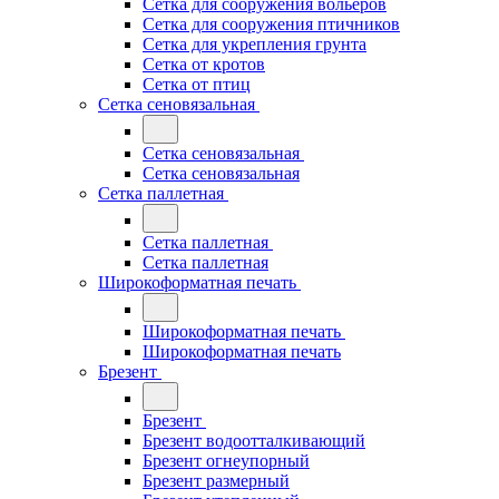
Сетка для сооружения вольеров
Сетка для сооружения птичников
Сетка для укрепления грунта
Сетка от кротов
Сетка от птиц
Сетка сеновязальная
Сетка сеновязальная
Сетка сеновязальная
Сетка паллетная
Сетка паллетная
Сетка паллетная
Широкоформатная печать
Широкоформатная печать
Широкоформатная печать
Брезент
Брезент
Брезент водоотталкивающий
Брезент огнеупорный
Брезент размерный