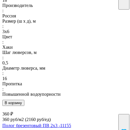
18
Производитель
:
Россия
Размер (ш х д), м
:
3х6
Цвет
:
Хаки
Шаг люверсов, м
:
0,5
Диаметр люверса, мм
:
16
Пропитка
:
Повышенной водоупорности
В корзину
360 ₽
360 руб/м2
(2160 руб/eд)
Полог брезентовый ПВ 2х3 -11155