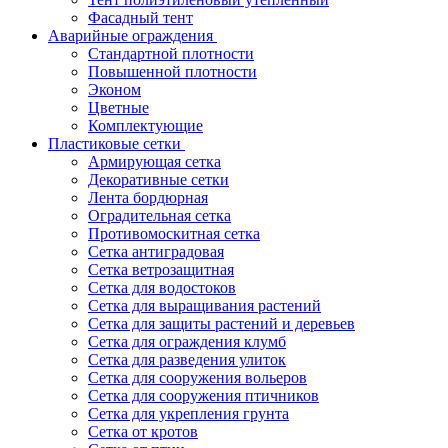
Фасадный тент
Аварийные ограждения
Стандартной плотности
Повышенной плотности
Эконом
Цветные
Комплектующие
Пластиковые сетки
Армирующая сетка
Декоративные сетки
Лента бордюрная
Оградительная сетка
Противомоскитная сетка
Сетка антиградовая
Сетка ветрозащитная
Сетка для водостоков
Сетка для выращивания растений
Сетка для защиты растений и деревьев
Сетка для ограждения клумб
Сетка для разведения улиток
Сетка для сооружения вольеров
Сетка для сооружения птичников
Сетка для укрепления грунта
Сетка от кротов