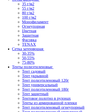
35 г/м2
55 г/м2
80 г/м2
100 г/м2
Монофиламент
Огнеупорная
Цветная
Защитная
Фасовка
TENAX
Сетка затеняющая
30-35%
50-55%
75-80%
Тенты полиэтиленовые
Тент садовый
Тент укрывной
Тент полиэтиленовый 120г
Тент универсальный
Тент полиэтиленовый 180г
Тент защитный
Тентовое полотно в рулонах
Тенты из армированной пленки
Тент полиэтиленовый огнеупорный
Тент полиэтиленовый утепленный