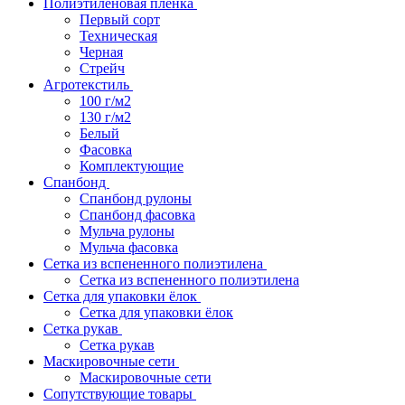
Полиэтиленовая пленка
Первый сорт
Техническая
Черная
Стрейч
Агротекстиль
100 г/м2
130 г/м2
Белый
Фасовка
Комплектующие
Спанбонд
Спанбонд рулоны
Спанбонд фасовка
Мульча рулоны
Мульча фасовка
Сетка из вспененного полиэтилена
Сетка из вспененного полиэтилена
Сетка для упаковки ёлок
Сетка для упаковки ёлок
Сетка рукав
Сетка рукав
Маскировочные сети
Маскировочные сети
Сопутствующие товары