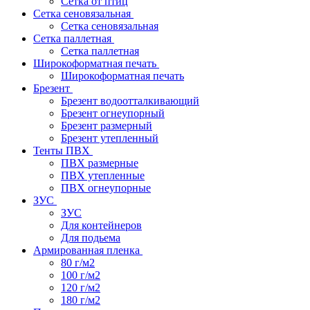
Сетка от птиц
Сетка сеновязальная
Сетка сеновязальная
Сетка паллетная
Сетка паллетная
Широкоформатная печать
Широкоформатная печать
Брезент
Брезент водоотталкивающий
Брезент огнеупорный
Брезент размерный
Брезент утепленный
Тенты ПВХ
ПВХ размерные
ПВХ утепленные
ПВХ огнеупорные
ЗУС
ЗУС
Для контейнеров
Для подьема
Армированная пленка
80 г/м2
100 г/м2
120 г/м2
180 г/м2