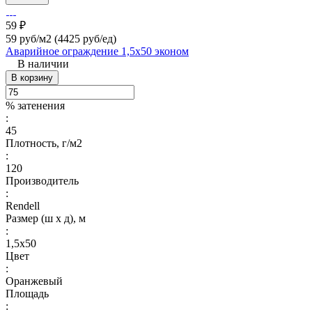
59 ₽
59 руб/м2
(4425 руб/eд)
Аварийное ограждение 1,5х50 эконом
В наличии
В корзину
% затенения
:
45
Плотность, г/м2
:
120
Производитель
:
Rendell
Размер (ш х д), м
:
1,5х50
Цвет
:
Оранжевый
Площадь
: