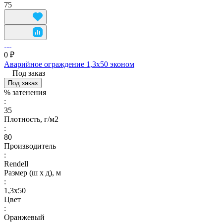
75
0 ₽
Аварийное ограждение 1,3х50 эконом
Под заказ
Под заказ
% затенения
:
35
Плотность, г/м2
:
80
Производитель
:
Rendell
Размер (ш х д), м
:
1,3х50
Цвет
:
Оранжевый